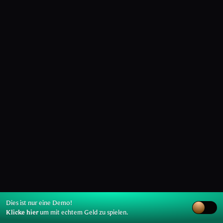
Dies ist nur eine Demo!
Klicke hier
um mit echtem Geld zu spielen.