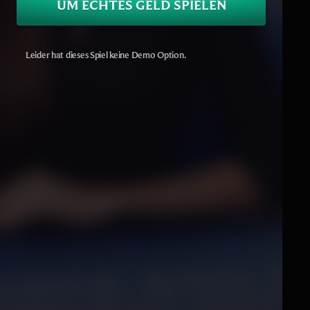
UM ECHTES GELD SPIELEN
Leider hat dieses Spiel keine Demo Option.