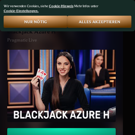
Wir verwenden Cookies, siehe
Cookie-Hinweis
Mehr Infos unter
Cookie-Einstellungen.
NUR NÖTIG
ALLES AKZEPTIEREN
Blackjack Azure H
Pragmatic Live