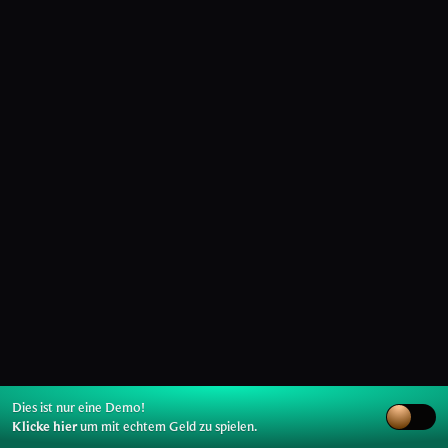
Dies ist nur eine Demo!
Klicke hier
um mit echtem Geld zu spielen.