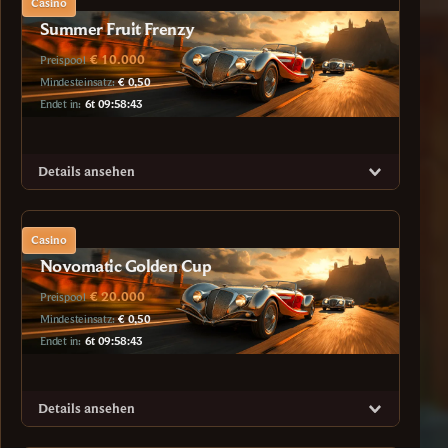
Casino
Summer Fruit Frenzy
€ 10.000
Preispool
Mindesteinsatz:
€ 0,50
Endet in:
6t 09:58:43
Details ansehen
Casino
Novomatic Golden Cup
€ 20.000
Preispool
Mindesteinsatz:
€ 0,50
Endet in:
6t 09:58:43
Details ansehen