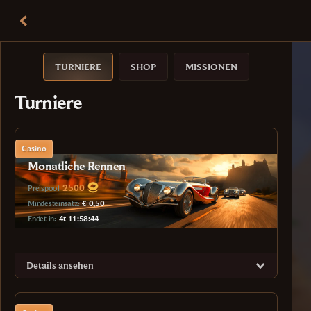
TURNIERE
SHOP
MISSIONEN
Turniere
Casino
Monatliche Rennen
2500
Preispool
Mindesteinsatz:
€ 0,50
Endet in:
4t 11:58:44
Details ansehen