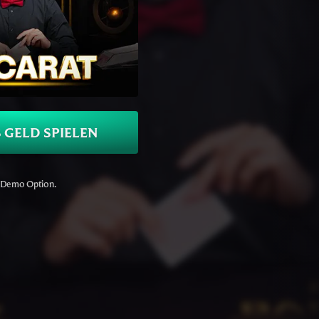
 GELD SPIELEN
ne Demo Option.