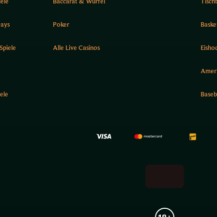
iele
Baccarat & Würfel
Tisch
ays
Poker
Baske
Spiele
Alle Live Casinos
Eisho
Ameri
iele
Baseb