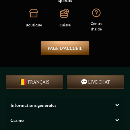
sportifs
Centre
Boutique
Caisse
d'aide
PAGE D'ACCUEIL
FRANÇAIS
LIVE CHAT
Informations générales
Casino