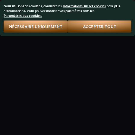
Nous utilisons des cookies, consultez les
Informations sur les cookies
pour plus
d'informations. Vous pouvez modifier vos paramètres dans les
Paramètres des cookies.
NÉCESSAIRE UNIQUEMENT
ACCEPTER TOUT