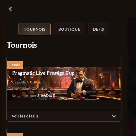
TOURNOIS
BOUTIQUE
DÉFIS
Tournois
Casino
Pragmatic Live Prestige Cup
5 000 €
Cagnotte
Pari minimum :
1,00 €
Se termine dans:
3j 22:34:13
Voir les détails