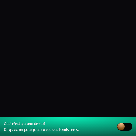
Ceci n'est qu'une démo!
Cliquez ici
pour jouer avec des fonds réels.