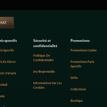
CHAT
ris sportifs
Sécurité et
Promotions
confidentialité
is Sportifs
Promotions Casino
Politique De
Confidentialité
is En Direct
Promotions Paris
Sportifs
Jeu Responsable
rts Virtuels
Défis
Informations Sur Les
otball
Cookies
Collections
nnis
Boutique