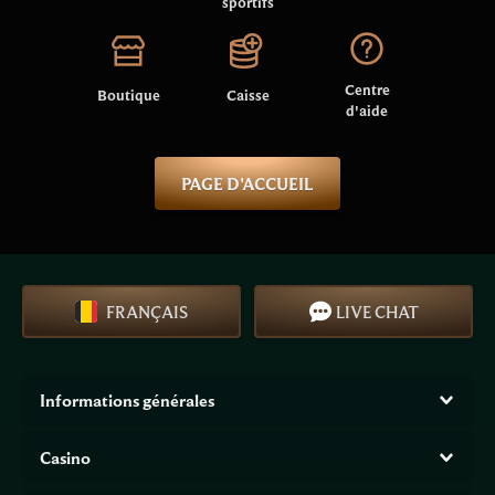
sportifs
Centre
Boutique
Caisse
d'aide
PAGE D'ACCUEIL
FRANÇAIS
LIVE CHAT
Informations générales
Casino