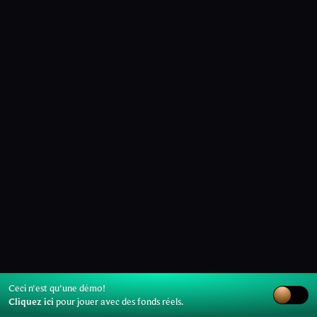
Ceci n'est qu'une démo!
Cliquez ici
pour jouer avec des fonds réels.