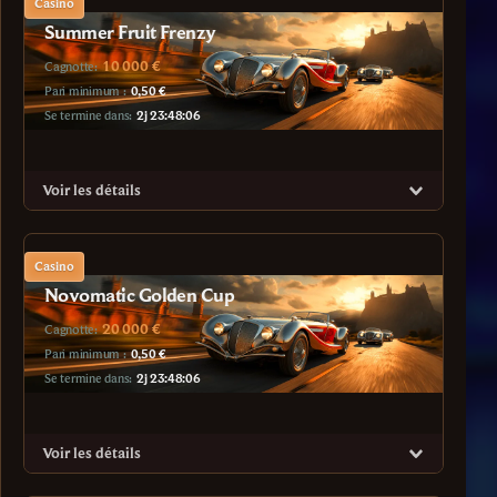
Casino
Summer Fruit Frenzy
10 000 €
Cagnotte:
Pari minimum :
0,50 €
Se termine dans:
2j 23:48:06
Voir les détails
Casino
Novomatic Golden Cup
20 000 €
Cagnotte:
Pari minimum :
0,50 €
Se termine dans:
2j 23:48:06
Voir les détails