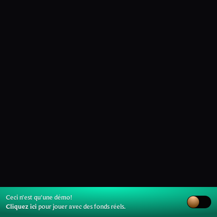
Ceci n'est qu'une démo!
Cliquez ici
pour jouer avec des fonds réels.