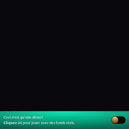
Ceci n'est qu'une démo!
Cliquez ici
pour jouer avec des fonds réels.