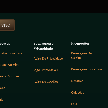
 VIVO
portes
Segurança e
Promoções
Privacidade
ostas Esportivas
Promoções De
Cassino
Aviso De Privacidade
ostas Ao Vivo
Promoções Esportivas
Jogo Responsável
ortes Virtuais
Desafios
Aviso De Cookies
tebol
Coleções
nis
Loja