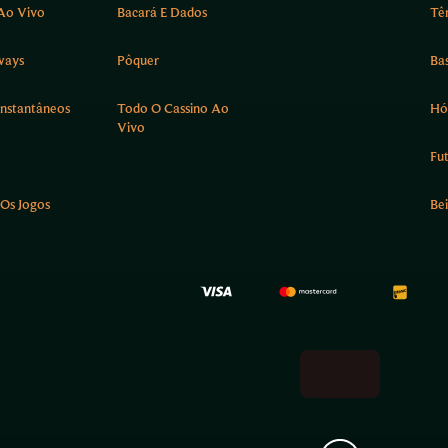
Ao Vivo
Bacará E Dados
Tê
ays
Pôquer
Ba
Instantâneos
Todo O Cassino Ao
Hó
Vivo
Fu
Os Jogos
Be