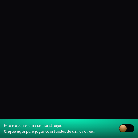
Esta é apenas uma demonstração!
Clique aqui
para jogar com fundos de dinheiro real.