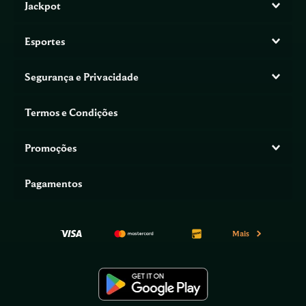
Jackpot
Esportes
Segurança e Privacidade
Termos e Condições
Promoções
Pagamentos
Mais