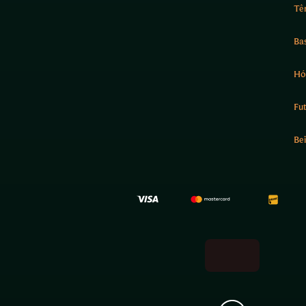
Tê
Ba
Hó
Fu
Be