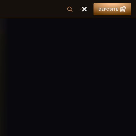
DEPOSITE