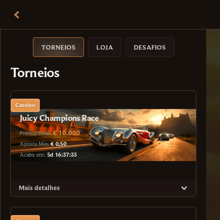
TORNEIOS
LOJA
DESAFIOS
Torneios
Cassino
Juicy Champions Race
€ 10.000
Prêmio total:
Aposta Mín:
€ 0,50
Acaba em:
5d 16:37:33
Mais detalhes