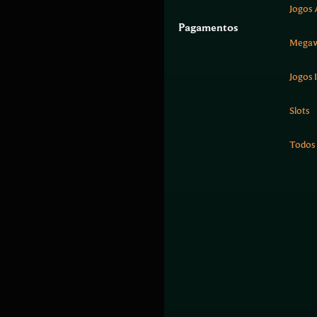
Jogos 
Pagamentos
Megaw
Jogos 
Slots
Todos 