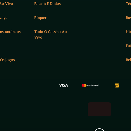
Ao Vivo
Bacará E Dados
Tê
ays
Pôquer
Ba
Instantâneos
Todo O Cassino Ao
Hó
Vivo
Fu
Os Jogos
Be