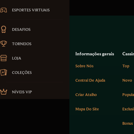
ESPORTES VIRTUAIS
DESAFIOS
TORNEIOS
Informações gerais
Cassi
LOJA
Sobre Nós
Top
COLEÇÕES
Central De Ajuda
Novo
NÍVEIS VIP
Criar Atalho
Popula
Mapa Do Site
Exclus
Bonus 