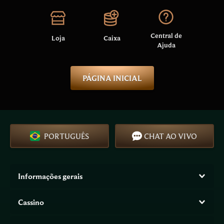
Central de
Loja
Caixa
Ajuda
PÁGINA INICIAL
PORTUGUÊS
CHAT AO VIVO
Informações gerais
Cassino