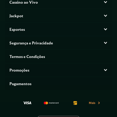
Cassino ao Vivo
Jackpot
Esportes
Segurança e Privacidade
Termos e Condições
Promoções
Pagamentos
Mais