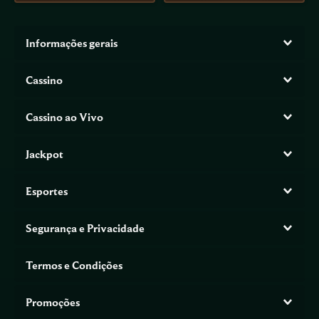
Informações gerais
Cassino
Cassino ao Vivo
Jackpot
Esportes
Segurança e Privacidade
Termos e Condições
Promoções