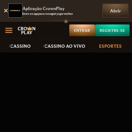
Aplicação CrownPlay
Abrir
Entre no app para conseguir jogar melhor
ENTRAR
REGISTRE-SE
CASSINO
CASSINO AO VIVO
ESPORTES