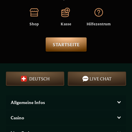
Shop
Kasse
Hilfezentrum
STARTSEITE
DEUTSCH
LIVE CHAT
Allgemeine Infos
Casino