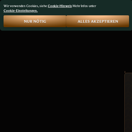
Wir verwenden Cookies, siehe
Cookie-Hinweis
Mehr Infos unter
Cookie-Einstellungen.
NUR NÖTIG
ALLES AKZEPTIEREN