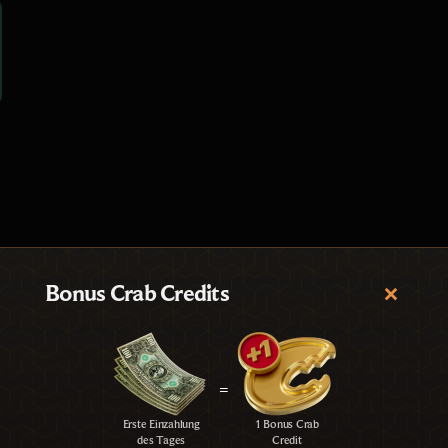
Bonus Crab Credits
=
Erste Einzahlung
1 Bonus Crab
des Tages
Credit