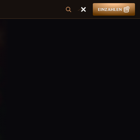
EINZAHLEN