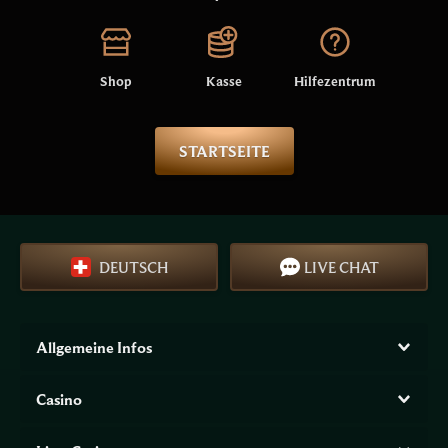
Shop
Kasse
Hilfezentrum
STARTSEITE
DEUTSCH
LIVE CHAT
Allgemeine Infos
Casino