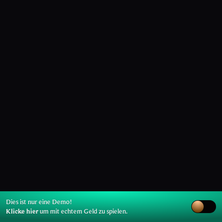
Dies ist nur eine Demo!
Klicke hier
um mit echtem Geld zu spielen.