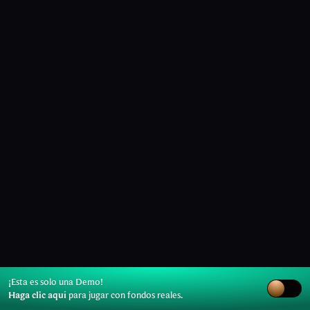
¡Esta es solo una Demo!
Haga clic aquí
para jugar con fondos reales.