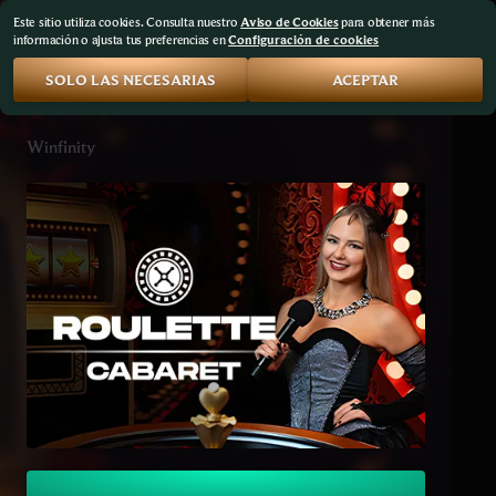
Este sitio utiliza cookies. Consulta nuestro
Aviso de Cookies
para obtener más
información o ajusta tus preferencias en
Configuración de cookies
SOLO LAS NECESARIAS
ACEPTAR
Cabaret Roulette
Winfinity