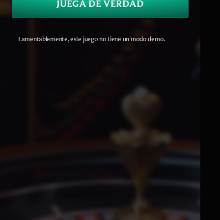
JUEGA DE VERDAD
Lamentablemente, este juego no tiene un modo demo.