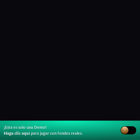
¡Esta es solo una Demo!
Haga clic aquí
para jugar con fondos reales.