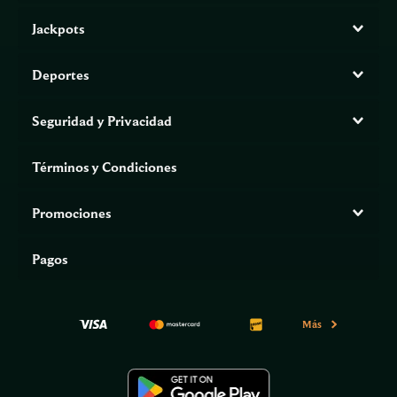
Jackpots
Deportes
Seguridad y Privacidad
Términos y Condiciones
Promociones
Pagos
Más