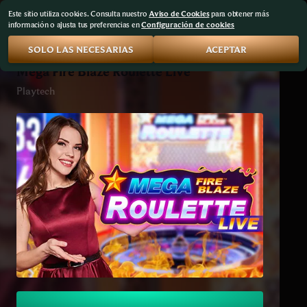
Este sitio utiliza cookies. Consulta nuestro
Aviso de Cookies
para obtener más
información o ajusta tus preferencias en
Configuración de cookies
SOLO LAS NECESARIAS
ACEPTAR
Mega Fire Blaze Roulette Live
Playtech