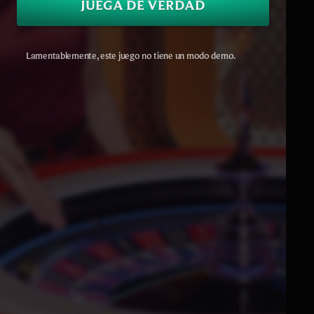
JUEGA DE VERDAD
Lamentablemente, este juego no tiene un modo demo.