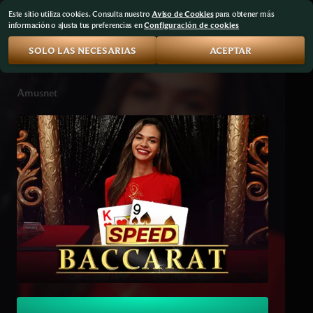
Este sitio utiliza cookies. Consulta nuestro
Aviso de Cookies
para obtener más
información o ajusta tus preferencias en
Configuración de cookies
SOLO LAS NECESARIAS
ACEPTAR
Speed Baccarat
Amusnet