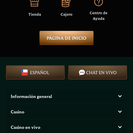
Centro de
Tienda
Cajero
Ayuda
PÁGINA DE INICIO
ESPAÑOL
CHAT EN VIVO
Información general
Casino
Casino en vivo