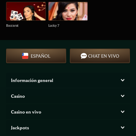
Baccarat
Lucky 7
ESPAÑOL
CHAT EN VIVO
Información general
Casino
Casino en vivo
Jackpots