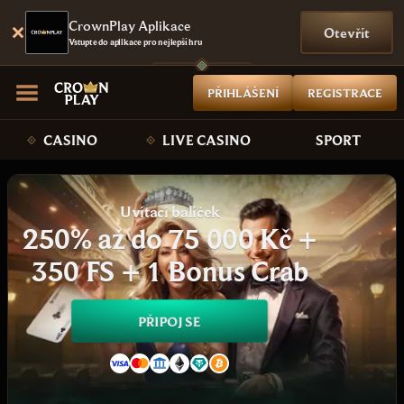
CrownPlay Aplikace
Otevřít
Vstupte do aplikace pro nejlepší hru
PŘIHLÁŠENÍ
REGISTRACE
CASINO
LIVE CASINO
SPORT
Uvítací balíček
250% až do 75 000 Kč +
350 FS + 1 Bonus Crab
PŘIPOJ SE