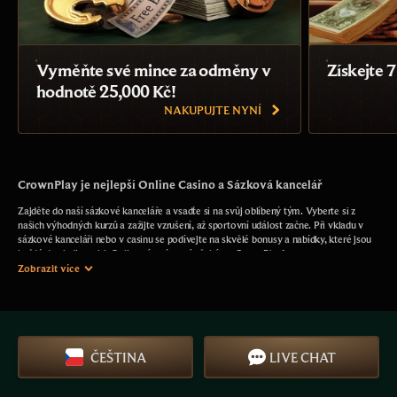
Vyměňte své mince za odměny v
Získejte 
hodnotě 25,000 Kč!
NAKUPUJTE NYNÍ
CrownPlay je nejlepší Online Casino a Sázková kancelář
Zajděte do naší sázkové kanceláře a vsaďte si na svůj oblíbený tým. Vyberte si z
našich výhodných kurzů a zažijte vzrušení, až sportovní událost začne. Při vkladu v
sázkové kanceláři nebo v casinu se podívejte na skvělé bonusy a nabídky, které jsou
každý den k dispozici. Online sázení na vás čeká na CrownPlay!
Zobrazit více
Hry v Online Casinu CrownPlay
Pojďte dál!
Vyzkoušejte si několik otoček na ruletě nebo slotech v online casinu CrownPlay.
Pokud dáváte přednost karetním hrám, máme jich pro vás také spoustu. Vezměte do
ČEŠTINA
LIVE CHAT
ruky karty a blafováním se propracujte k výhře pořádného balíku peněz - zahrajte si
na živých i privátních stolech. Zúčastněte se turnaje a propracujte se na vrchol
žebříčku, abyste získali hlavní cenu, nebo si jen tak hrajte pro zábavu. Podívejte se