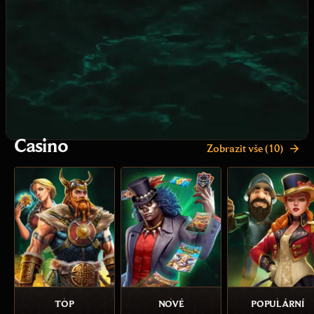
Casino
Zobrazit vše (10)
TOP
NOVÉ
POPULÁRNÍ