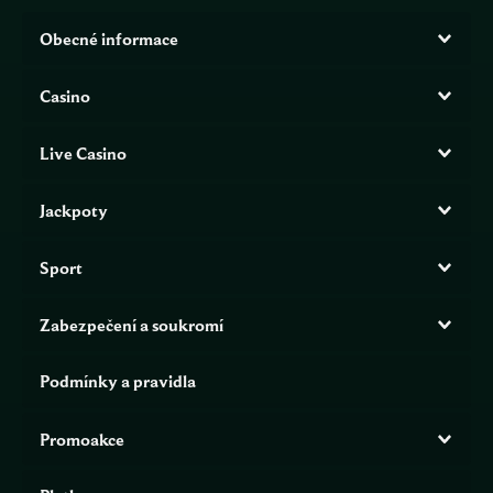
blíže na hry, které najdete v online casinu CrownPlay...
Obecné informace
Sloty
Naše zábavné sloty mají různé tvary, styly a velikosti. V casinu CrownPlay určitě
najdete slot, který hledáte. Nejde jen o témata a animace; hráči mají přehled o
Casino
nejlepších strategiích pro online sázení a o druzích výplat, které od nich mohou
očekávat. Témata slotů jsou stejně rozmanitá jako pravidla, která se na ně vztahují.
CrownPlay také usnadňuje hráčům návrat k jejich oblíbené hře na slotech pomocí
Live Casino
nástroje pro rychlé vyhledávání.
Vyzkoušejte sloty, které jste dosud nezkusili v demo verzi – seznamte se s pravidly a
Jackpoty
způsoby, jak získat jackpot. A až budete připraveni, vsaďte si a otestujte své teorie.
Máme stovky slotů na výběr!
Stolní hry
Sport
Začněte s online sázením na klasickém stole nebo si vyberte téma. CrownPlay nabízí
všechny klasické stolní hry, které byste očekávali v casinu. Hráči milují různorodost
Zabezpečení a soukromí
her, které jim může online casino nabídnout.
Ruleta je jednou z těch her, které rozhodně patří do online casina; její obraz stojí v
samém jádru typu hry, kterou byste očekávali. Zahrajte si ruletu na amerických,
Podmínky a pravidla
francouzských nebo evropských kolech, vyberte si konkrétní stůl a pusťte se do hry.
Mimo jiné v online casinu CrownPlay naleznete také karetní hry, máme všechny
oblíbené hry jako Poker, Baccarat, Blackjack a Hold’em! A najdete zde všechny své
Promoakce
oblíbené varianty těchto her, a to v celé řadě různých témat, například Blackjack s
evropskými nebo americkými pravidly.