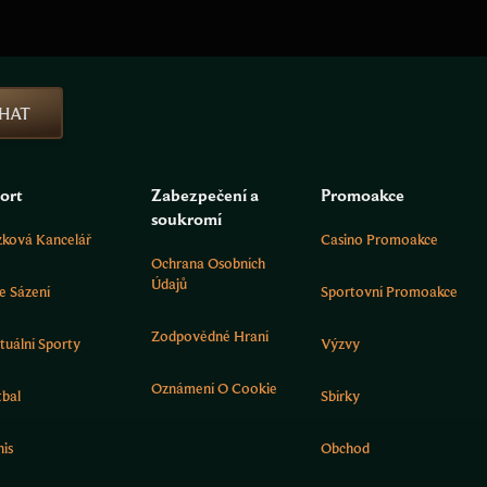
CHAT
ort
Zabezpečení a
Promoakce
soukromí
zková Kancelář
Casino Promoakce
Ochrana Osobních
Údajů
e Sázení
Sportovní Promoakce
Zodpovědné Hraní
tuální Sporty
Výzvy
Oznámení O Cookie
tbal
Sbírky
nis
Obchod