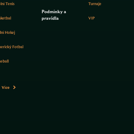
lní Tenis
Turnaje
Podmínky a
pravidla
sketbal
VIP
dní Hokej
erický Fotbal
eball
Více