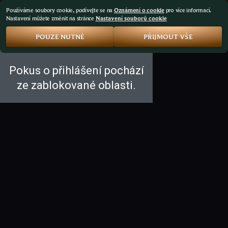
Používáme soubory cookie, podívejte se na
Oznámení o cookie
pro více informací.
Nastavení můžete změnit na stránce
Nastavení souborů cookie
POUZE NUTNÉ
PŘIJMOUT VŠE