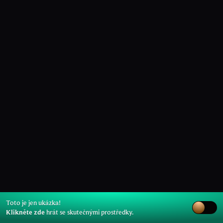
Toto je jen ukázka!
Klikněte zde
hrát se skutečnými prostředky.