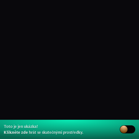
Toto je jen ukázka!
Klikněte zde
hrát se skutečnými prostředky.