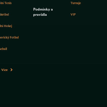
lní Tenis
Turnaje
Podmínky a
pravidla
sketbal
VIP
dní Hokej
erický Fotbal
eball
Více