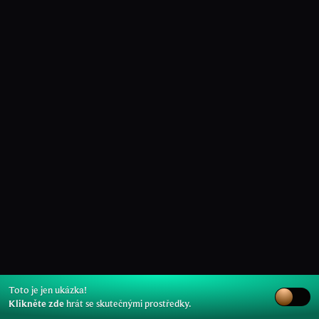
Toto je jen ukázka!
Klikněte zde
hrát se skutečnými prostředky.