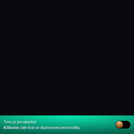
Toto je jen ukázka!
Klikněte zde
hrát se skutečnými prostředky.