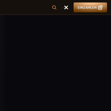
EINZAHLEN