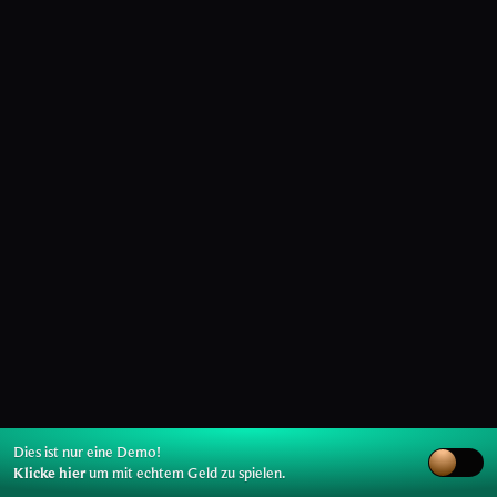
Dies ist nur eine Demo!
Klicke hier
um mit echtem Geld zu spielen.