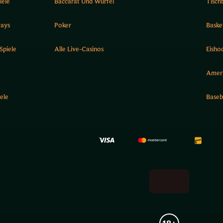
iele
Baccarat Und Würfel
Tisch
ays
Poker
Baske
Spiele
Alle Live-Casinos
Eisho
Ameri
iele
Baseb