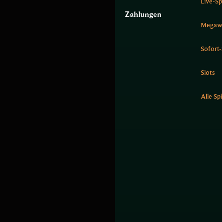
Live-Sp
Zahlungen
Megaw
Sofort-
Slots
Alle Sp