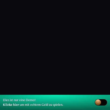
Dies ist nur eine Demo!
Klicke hier
um mit echtem Geld zu spielen.